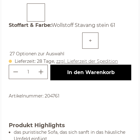
auswählen
Stoffart & Farbe
:
Wollstoff Stavang stein 61
27 Optionen zur Auswahl
Lieferzeit: 28 Tage,
zzgl. Lieferzeit der Spedition
Produkt Anzahl: Gib den gewünschte
In den Warenkorb
Artikelnummer:
204761
Produkt Highlights
das puristische Sofa, das sich sanft in das häusliche
Umfeld einfügt