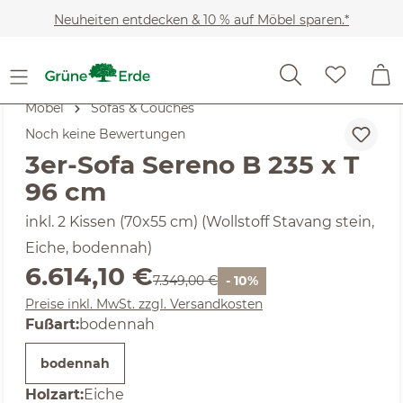
Zum Hauptinhalt springen
Neuheiten entdecken & 10 % auf Möbel sparen.*
Möbel
Sofas & Couches
Noch keine Bewertungen
3er-Sofa Sereno B 235 x T
96 cm
inkl. 2 Kissen (70x55 cm) (Wollstoff Stavang stein,
Eiche, bodennah)
Verkaufspreis:
6.614,10 €
Regulärer Preis:
7.349,00 €
- 10%
Preise inkl. MwSt. zzgl. Versandkosten
auswählen
Fußart
:
bodennah
bodennah
auswählen
Holzart
:
Eiche