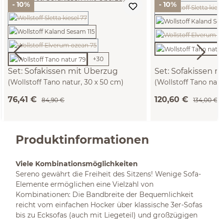
- 10%
- 10%
(Diese Op
(Diese Option ist zurzeit nicht verfügbar.)
(Diese 
(Diese Option ist zurzeit nicht verfügbar.)
+
30
Set: Sofakissen mit Überzug
Set: Sofakissen
(Wollstoff Tano natur, 30 x 50 cm)
(Wollstoff Tano na
76,41 €
120,60 €
84,90 €
134,00 €
Produktinformationen
Viele Kombinationsmöglichkeiten
Sereno gewährt die Freiheit des Sitzens! Wenige Sofa-
Elemente ermöglichen eine Vielzahl von
Kombinationen: Die Bandbreite der Bequemlichkeit
reicht vom einfachen Hocker über klassische 3er-Sofas
bis zu Ecksofas (auch mit Liegeteil) und großzügigen