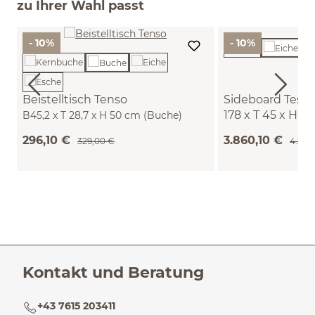
zu Ihrer Wahl passt
- 10%
- 10%
Beistelltisch Tenso
Sideboard Tesor
178 x T 45 x H 7
B45,2 x T 28,7 x H 50 cm (Buche)
(Eiche)
296,10 €
3.860,10 €
329,00 €
4.289
Kontakt und Beratung
+43 7615 203411