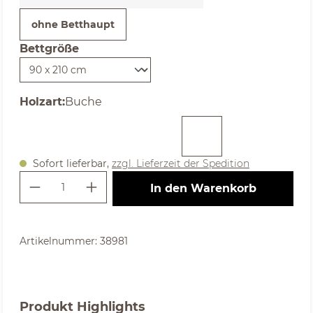
ohne Betthaupt
Bettgröße
auswählen
auswählen
Holzart
:
Buche
Sofort lieferbar,
zzgl. Lieferzeit der Spedition
Produkt Anzahl: Gib den gewünschte
In den Warenkorb
Artikelnummer:
38981
Produkt Highlights