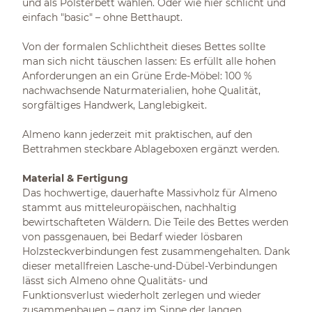
und als Polsterbett wählen. Oder wie hier schlicht und
einfach "basic" – ohne Betthaupt.
Von der formalen Schlichtheit dieses Bettes sollte
man sich nicht täuschen lassen: Es erfüllt alle hohen
Anforderungen an ein Grüne Erde-Möbel: 100 %
nachwachsende Naturmaterialien, hohe Qualität,
sorgfältiges Handwerk, Langlebigkeit.
Almeno kann jederzeit mit praktischen, auf den
Bettrahmen steckbare Ablageboxen ergänzt werden.
Material & Fertigung
Das hochwertige, dauerhafte Massivholz für Almeno
stammt aus mitteleuropäischen, nachhaltig
bewirtschafteten Wäldern. Die Teile des Bettes werden
von passgenauen, bei Bedarf wieder lösbaren
Holzsteckverbindungen fest zusammengehalten. Dank
dieser metallfreien Lasche-und-Dübel-Verbindungen
lässt sich Almeno ohne Qualitäts- und
Funktionsverlust wiederholt zerlegen und wieder
zusammenbauen – ganz im Sinne der langen