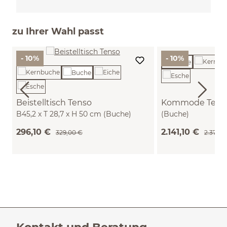
zu Ihrer Wahl passt
- 10%
- 10%
Beistelltisch Tenso
Kommode Tenso
B45,2 x T 28,7 x H 50 cm (Buche)
(Buche)
296,10 €
2.141,10 €
329,00 €
2.379,0