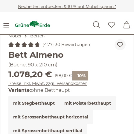
Zum Hauptinhalt springen
Neuheiten entdecken & 10 % auf Möbel sparen.*
Möbel
Betten
(4.77) 30 Bewertungen
Durchschnittliche Bewertung von 4.77 von 5 Sternen
Bett Almeno
(Buche, 90 x 210 cm)
Verkaufspreis:
1.078,20 €
Regulärer Preis:
1.198,00 €
- 10%
Preise inkl. MwSt. zzgl. Versandkosten
Variante:
ohne Betthaupt
mit Stegbetthaupt
mit Polsterbetthaupt
mit Sprossenbetthaupt horizontal
mit Sprossenbetthaupt vertikal