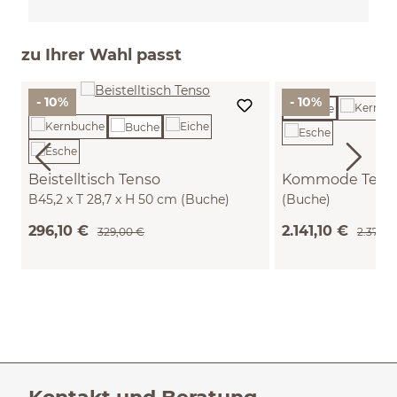
zu Ihrer Wahl passt
- 10%
- 10%
Beistelltisch Tenso
Kommode Tenso
B45,2 x T 28,7 x H 50 cm (Buche)
(Buche)
296,10 €
2.141,10 €
329,00 €
2.379,0