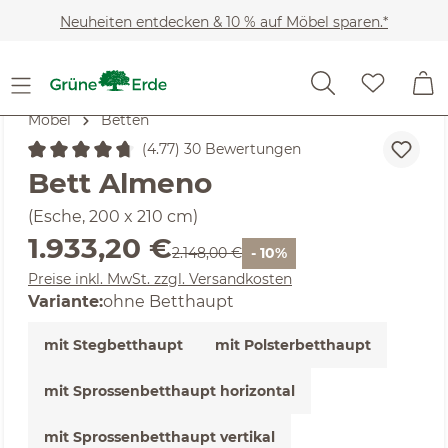
Zum Hauptinhalt springen
Neuheiten entdecken & 10 % auf Möbel sparen.*
Möbel
Betten
(4.77) 30 Bewertungen
Durchschnittliche Bewertung von 4.77 von 5 Sternen
Bett Almeno
(Esche, 200 x 210 cm)
Verkaufspreis:
1.933,20 €
Regulärer Preis:
2.148,00 €
- 10%
Preise inkl. MwSt. zzgl. Versandkosten
Variante:
ohne Betthaupt
mit Stegbetthaupt
mit Polsterbetthaupt
mit Sprossenbetthaupt horizontal
mit Sprossenbetthaupt vertikal