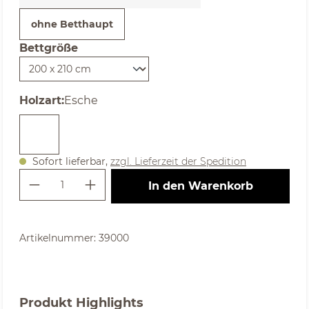
ohne Betthaupt
Bettgröße
auswählen
auswählen
Holzart
:
Esche
Sofort lieferbar,
zzgl. Lieferzeit der Spedition
Produkt Anzahl: Gib den gewünschte
In den Warenkorb
Artikelnummer:
39000
Produkt Highlights