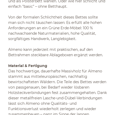
und als Polsterbett wählen. Oder wie hier schlicht und
einfach "basic" – ohne Betthaupt.
Von der formalen Schlichtheit dieses Bettes sollte
man sich nicht täuschen lassen: Es erfüllt alle hohen
Anforderungen an ein Grüne Erde-Möbel: 100 %
nachwachsende Naturmaterialien, hohe Qualität,
sorgfältiges Handwerk, Langlebigkeit.
Almeno kann jederzeit mit praktischen, auf den
Bettrahmen steckbare Ablageboxen ergänzt werden.
Material & Fertigung
Das hochwertige, dauerhafte Massivholz für Almeno
stammt aus mitteleuropäischen, nachhaltig
bewirtschafteten Wäldern. Die Teile des Bettes werden
von passgenauen, bei Bedarf wieder lösbaren
Holzsteckverbindungen fest zusammengehalten. Dank
dieser metallfreien Lasche-und-Dübel-Verbindungen
lässt sich Almeno ohne Qualitäts- und
Funktionsverlust wiederholt zerlegen und wieder
zusammenbauen – ganz im Sinne der langen