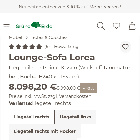
Zum Hauptinhalt springen
Neuheiten entdecken & 10 % auf Möbel sparen.*
Möbel
Sofas & Couches
(5) 1 Bewertung
Durchschnittliche Bewertung von 5 von 5 Sternen
Lounge-Sofa Lorea
Liegeteil rechts, inkl. Kissen (Wollstoff Tano natur
hell, Buche, B240 x T155 cm)
Verkaufspreis:
8.098,20 €
Regulärer Preis:
8.998,00 €
- 10%
Preise inkl. MwSt. zzgl. Versandkosten
Variante:
Liegeteil rechts
Liegeteil rechts
Liegeteil links
Liegeteil rechts mit Hocker