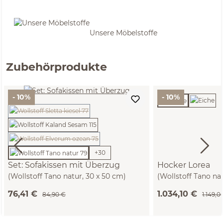
Unsere Möbelstoffe
Zubehörprodukte
- 10%
- 10%
(Diese Option ist zurzeit nicht verfügbar.)
(Diese Option ist zurzeit nicht verfügbar.)
+
30
Set: Sofakissen mit Überzug
Hocker Lorea
(Wollstoff Tano natur, 30 x 50 cm)
(Wollstoff Tano na
T60 cm)
76,41 €
1.034,10 €
84,90 €
1.149,0