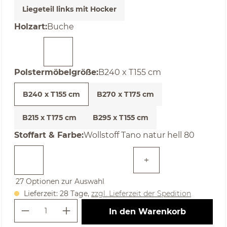
Liegeteil links mit Hocker
auswählen
Holzart
:
Buche
auswählen
Polstermöbelgröße
:
B240 x T155 cm
B240 x T155 cm
B270 x T175 cm
B215 x T175 cm
B295 x T155 cm
auswählen
Stoffart & Farbe
:
Wollstoff Tano natur hell 80
27 Optionen zur Auswahl
Lieferzeit: 28 Tage,
zzgl. Lieferzeit der Spedition
Produkt Anzahl: Gib den gewünschte
In den Warenkorb