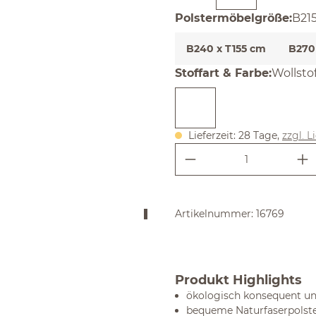
aus
Polstermöbelgröße
:
B215
B240 x T155 cm
B270
auswäh
Stoffart & Farbe
:
Wollstof
Lieferzeit: 28 Tage,
zzgl. L
Produkt Anzahl:
Artikelnummer:
16769
Produkt Highlights
ökologisch konsequent un
bequeme Naturfaserpolste