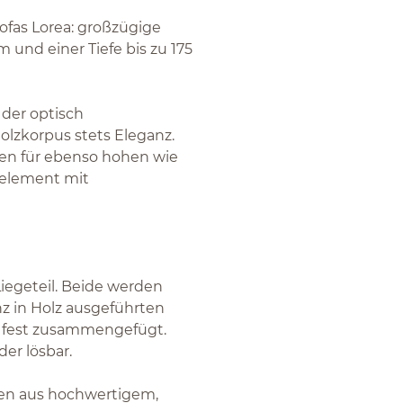
ofas Lorea: großzügige
 und einer Tiefe bis zu 175
 der optisch
lzkorpus stets Eleganz.
en für ebenso hohen wie
selement mit
iegeteil. Beide werden
nz in Holz ausgeführten
 fest zusammengefügt.
er lösbar.
nten aus hochwertigem,