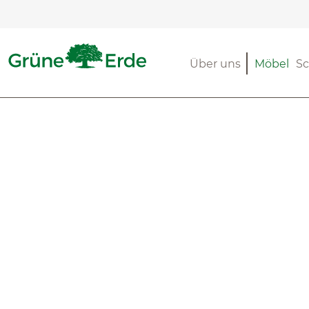
m Hauptinhalt springen
Zur Suche springen
Zur Hauptnavigation springen
Über uns
Möbel
Sc