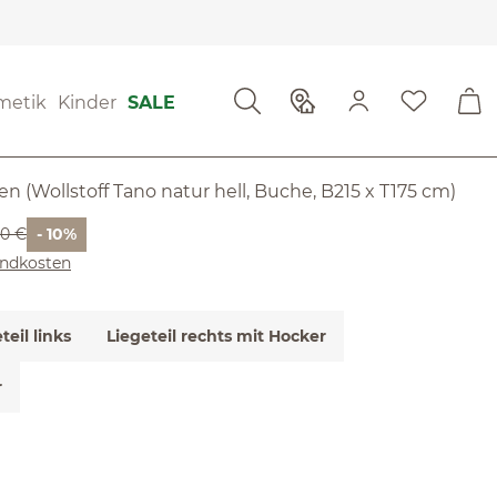
tung
metik
Kinder
SALE
g von 5 von 5 Sternen
fa Lorea
ssen (Wollstoff Tano natur hell, Buche, B215 x T175 cm)
er Preis:
00 €
- 10%
sandkosten
teil links
Liegeteil rechts mit Hocker
r