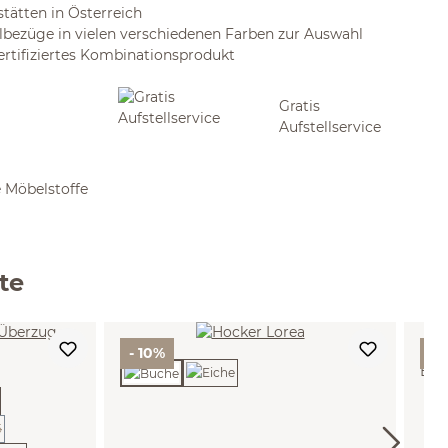
stätten in Österreich
bezüge in vielen verschiedenen Farben zur Auswahl
rtifiziertes Kombinationsprodukt
Gratis
Aufstellservice
 Möbelstoffe
te
Sc
- 10%
- 
Eck
urzeit nicht verfügbar.)
Türf
B27
Gru
 zurzeit nicht verfügbar.)