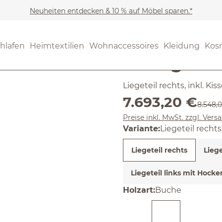
Neuheiten entdecken & 10 % auf Möbel sparen.*
Möbel
Sofas & Couches
(5) 1 Bewer
hlafen
Heimtextilien
Wohnaccessoires
Kleidung
Kos
Durchschnittliche Bewertun
Lounge-So
Liegeteil rechts, inkl. Ki
Verkaufspreis:
7.693,20 €
Regulär
8.548,
Preise inkl. MwSt. zzgl. Ver
Variante:
Liegeteil rechts
Liegeteil rechts
Liege
Liegeteil links mit Hocke
auswählen
Holzart
:
Buche