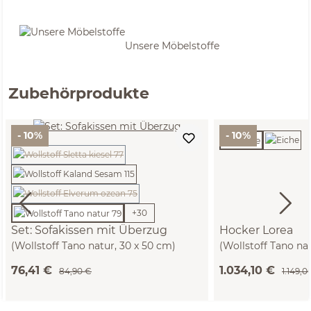
Unsere Möbelstoffe
Zubehörprodukte
- 10%
- 10%
(Diese Option ist zurzeit nicht verfügbar.)
(Diese Option ist zurzeit nicht verfügbar.)
+
30
Set: Sofakissen mit Überzug
Hocker Lorea
(Wollstoff Tano natur, 30 x 50 cm)
(Wollstoff Tano na
T60 cm)
76,41 €
1.034,10 €
84,90 €
1.149,0