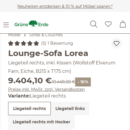
Zum Hauptinhalt springen
Neuheiten entdecken & 10 % auf Möbel sparen.*
Möbel
Sofas & Couches
(5) 1 Bewertung
Durchschnittliche Bewertung von 5 von 5 Sternen
Lounge-Sofa Lorea
Liegeteil rechts, inkl. Kissen (Wollstoff Elverum
Farn, Eiche, B215 x T175 cm)
Verkaufspreis:
9.404,10 €
Regulärer Preis:
10.449,00 €
- 10%
Preise inkl. MwSt. zzgl. Versandkosten
Variante:
Liegeteil rechts
Liegeteil rechts
Liegeteil links
Liegeteil rechts mit Hocker