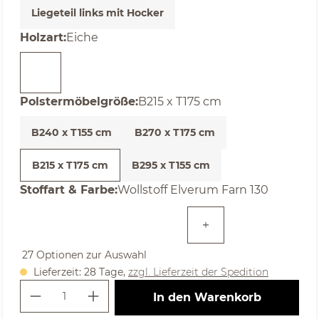
Liegeteil links mit Hocker
auswählen
Holzart
:
Eiche
auswählen
Polstermöbelgröße
:
B215 x T175 cm
B240 x T155 cm
B270 x T175 cm
B215 x T175 cm
B295 x T155 cm
auswählen
Stoffart & Farbe
:
Wollstoff Elverum Farn 130
27 Optionen zur Auswahl
Lieferzeit: 28 Tage,
zzgl. Lieferzeit der Spedition
Produkt Anzahl: Gib den gewünschte
In den Warenkorb