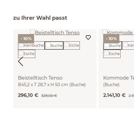
zu Ihrer Wahl passt
- 10%
- 10%
Beistelltisch Tenso
Kommode Te
B45,2 x T 28,7 x H 50 cm (Buche)
(Buche)
296,10 €
2.141,10 €
329,00 €
2.