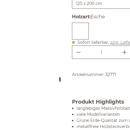
auswählen
Holzart
:
Esche
Sofort lieferbar,
zzgl. Lief
Produkt Anzahl:
Artikelnummer:
32771
Produkt Highlights
langlebiges Massivholzbet
viele Modellvarianten
Grüne Erde-Qualität zum a
metallfreie Holzsteckver