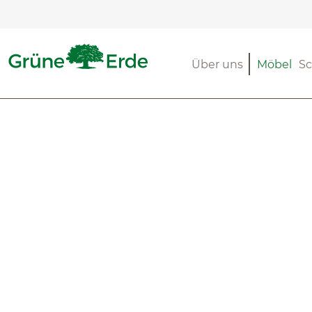
m Hauptinhalt springen
Zur Suche springen
Zur Hauptnavigation springen
Über uns
Möbel
Sc