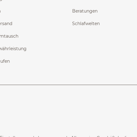
n
Beratungen
ersand
Schlafwelten
Umtausch
währleistung
rufen