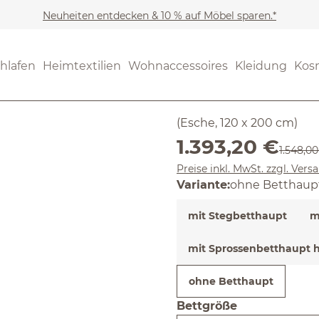
Neuheiten entdecken & 10 % auf Möbel sparen.*
Möbel
Betten
(4.77) 30 B
hlafen
Heimtextilien
Wohnaccessoires
Kleidung
Kos
Durchschnittliche Bewertung
Bett Alme
(Esche, 120 x 200 cm)
Verkaufspreis:
1.393,20 €
Reguläre
1.548,00
Preise inkl. MwSt. zzgl. Ver
Variante:
ohne Betthaup
mit Stegbetthaupt
m
mit Sprossenbetthaupt h
ohne Betthaupt
Bettgröße
auswählen