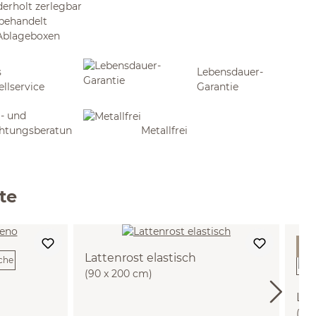
derholt zerlegbar
 behandelt
 Ablageboxen
s
Lebensdauer-
ellservice
Garantie
- und
chtungsberatun
Metallfrei
te
- 
Lattenrost elastisch
(90 x 200 cm)
Lad
(Bu