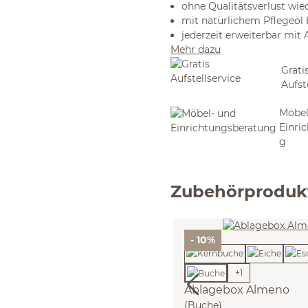
ohne Qualitätsverlust wie
mit natürlichem Pflegeöl
jederzeit erweiterbar mit
Mehr dazu
Grati
Aufst
Möbel
Einri
g
Zubehörproduk
- 10%
+
1
Ablagebox Almeno
(Buche)