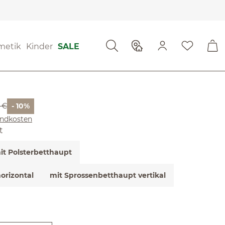
ewertungen
metik
Kinder
SALE
 von 4.77 von 5 Sternen
no
r Preis:
 €
- 10%
sandkosten
t
it Polsterbetthaupt
orizontal
mit Sprossenbetthaupt vertikal