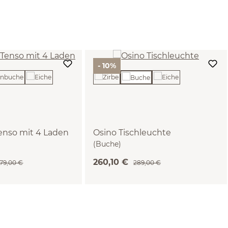
- 10%
nso mit 4 Laden
Osino Tischleuchte
(Buche)
260,10 €
379,00 €
289,00 €