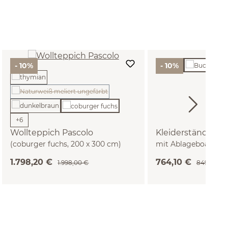
- 10%
- 10%
(Diese Option ist zurzeit nicht verfügbar.)
+
6
Wollteppich Pascolo
Kleiderständer Ju
(coburger fuchs, 200 x 300 cm)
mit Ablageboard un
(Buche)
1.798,20 €
764,10 €
1.998,00 €
849,00 €