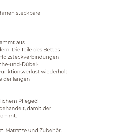
rahmen steckbare
stammt aus
rn. Die Teile des Bettes
n Holzsteckverbindungen
sche-und-Dübel-
Funktionsverlust wiederholt
e der langen
rlichem Pflegeöl
unbehandelt, damit der
 kommt.
ost, Matratze und Zubehör.