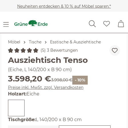
Zum Hauptinhalt springen
Neuheiten entdecken & 10 % auf Möbel sparen.*
Möbel
Tische
Esstische & Ausziehtische
(5) 3 Bewertungen
Durchschnittliche Bewertung von 5 von 5 Sternen
Ausziehtisch Tenso
(Eiche, L 140/200 x B 90 cm)
Verkaufspreis:
3.598,20 €
Regulärer Preis:
3.998,00 €
- 10%
Preise inkl. MwSt. zzgl. Versandkosten
auswählen
Holzart
:
Eiche
auswählen
Tischgröße
:
L 140/200 x B 90 cm