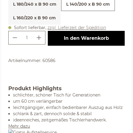
L 180/240 x B 90 cm
L 140/200 x B 90 cm
L 160/220 x B 90 cm
Sofort lieferbar,
zzgl. Lieferzeit der Spedition
Produkt Anzahl: Gib den gewünschte
In den Warenkorb
Artikelnummer:
60586
Produkt Highlights
schlichter, schöner Tisch für Generationen
um 60 cm verlängerbar
leichtgängiger, einfach bedienbarer Auszug aus Holz
schlank & zart, dennoch solide & stabil
ideenreiches, zeitgemäßes Tischlerhandwerk.
Mehr dazu