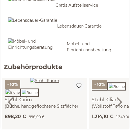
Gratis Aufstellservice
Lebensdauer-Garantie
Möbel- und
Einrichtungsberatung
Zubehörprodukte
- 10%
- 10%
Stuhl Karim
Stuhl Kilian
(Buche, handgeflochtene Sitzfläche)
(Wollstoff Tano na
Armlehne)
898,20 €
1.214,10 €
998,00 €
1.349,0