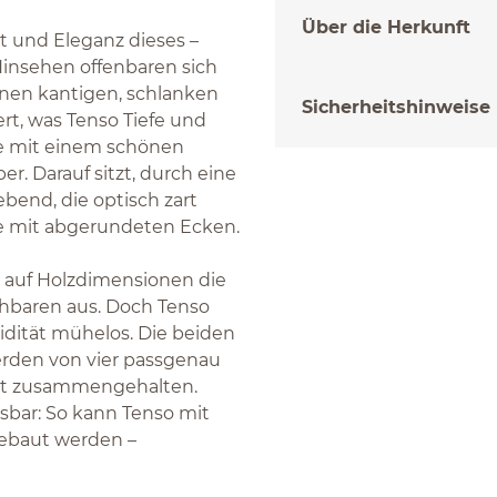
Über die Herkunft
eit und Eleganz dieses –
Hinsehen offenbaren sich
innen kantigen, schlanken
Sicherheitshinweise
ert, was Tenso Tiefe und
ne mit einem schönen
. Darauf sitzt, durch eine
bend, die optisch zart
tte mit abgerundeten Ecken.
g auf Holzdimensionen die
hbaren aus. Doch Tenso
idität mühelos. Die beiden
erden von vier passgenau
est zusammengehalten.
ösbar: So kann Tenso mit
ebaut werden –