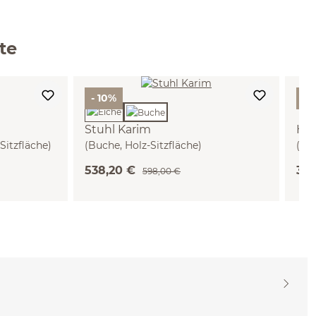
te
- 10%
- 
Stuhl Karim
Hol
Sitzfläche)
(Buche, Holz-Sitzfläche)
(0,5
538,20 €
34,
598,00 €