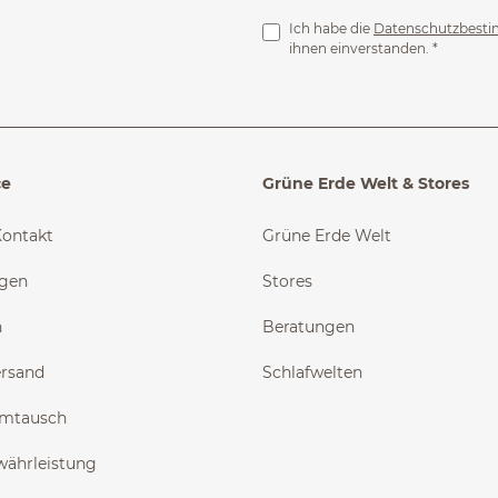
Ich habe die
Datenschutzbest
ihnen einverstanden.
*
ce
Grüne Erde Welt & Stores
Kontakt
Grüne Erde Welt
ngen
Stores
n
Beratungen
ersand
Schlafwelten
Umtausch
währleistung