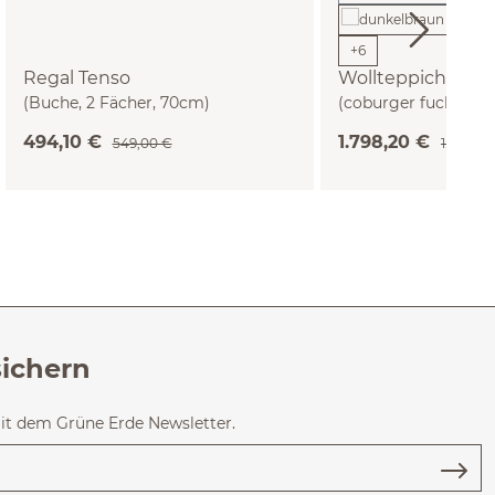
+
6
Regal Tenso
Wollteppich Pasc
(Buche, 2 Fächer, 70cm)
(coburger fuchs, 20
494,10 €
1.798,20 €
549,00 €
1.998,00
sichern
mit dem Grüne Erde Newsletter.